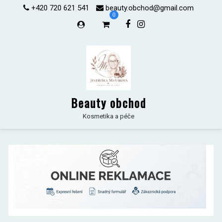
Skip
+420 720 621 541
beauty.obchod@gmail.com
0
to
content
Beauty obchod
Kosmetika a péče