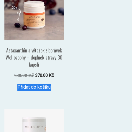
Astaxanthin a výtažek z borůvek
Wellosophy – doplněk stravy 30
kapslí
Původní
Aktuální
730.00
Kč
370.00
Kč
cena
cena
Přidat do košíku
byla:
je:
730.00 Kč.
370.00 Kč.