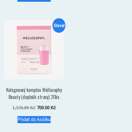
410.00 Kč.
300.00 Kč.
Sleva!
Kolagenový komplex Wellosophy
Beauty (doplněk stravy) 20ks
Původní
Aktuální
1,150.00
Kč
700.00
Kč
cena
cena
Přidat do košíku
byla:
je:
1,150.00 Kč.
700.00 Kč.