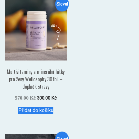
Sleva!
Multivitaminy a minerální látky
pro ženy Wellosophy 30tbl. –
doplněk stravy
Původní
Aktuální
570.00
Kč
300.00
Kč
cena
cena
Přidat do košíku
byla:
je:
570.00 Kč.
300.00 Kč.