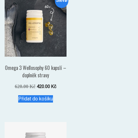
Sleva!
Omega 3 Wellosophy 60 kapslí –
doplněk stravy
Původní
Aktuální
620.00
Kč
420.00
Kč
cena
cena
Přidat do košíku
byla:
je:
620.00 Kč.
420.00 Kč.