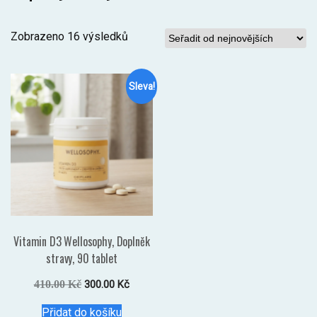
Seřazeno
Zobrazeno 16 výsledků
od
nejnovějších
Sleva!
Vitamin D3 Wellosophy, Doplněk
stravy, 90 tablet
Původní
Aktuální
410.00
Kč
300.00
Kč
cena
cena
Přidat do košíku
byla:
je: