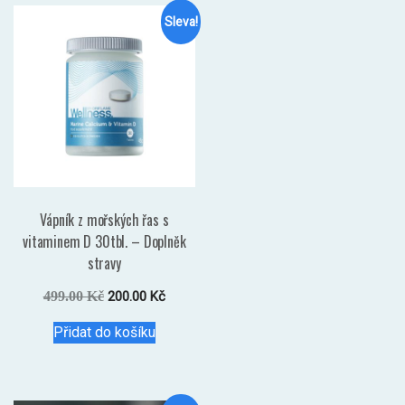
Sleva!
Vápník z mořských řas s
vitaminem D 30tbl. – Doplněk
stravy
Původní
Aktuální
499.00
Kč
200.00
Kč
cena
cena
Přidat do košíku
byla:
je:
499.00 Kč.
200.00 Kč.